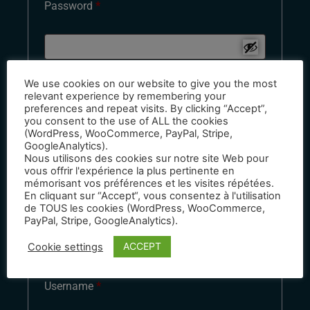
Password
*
We use cookies on our website to give you the most
relevant experience by remembering your
Remember me
preferences and repeat visits. By clicking “Accept”,
you consent to the use of ALL the cookies
Log in
(WordPress, WooCommerce, PayPal, Stripe,
GoogleAnalytics).
Lost your password?
Nous utilisons des cookies sur notre site Web pour
vous offrir l'expérience la plus pertinente en
mémorisant vos préférences et les visites répétées.
En cliquant sur “Accept“, vous consentez à l'utilisation
de TOUS les cookies (WordPress, WooCommerce,
Register
PayPal, Stripe, GoogleAnalytics).
ACCEPT
Cookie settings
Username
*