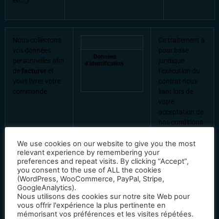
etc…)
Nous collectons
Ce traitement a
vos données
pour base
Données
personnelles afin
juridique
d’identification
de
facturer
et
l’exécution du
vous livrer votre
contrat nous
commande.
liant lors de
votre
acceptation de
nos conditions
générales au
moment de la
We use cookies on our website to give you the most
relevant experience by remembering your
création de son
preferences and repeat visits. By clicking “Accept”,
compte
you consent to the use of ALL the cookies
(WordPress, WooCommerce, PayPal, Stripe,
GoogleAnalytics).
Nous utilisons des cookies sur notre site Web pour
vous offrir l'expérience la plus pertinente en
mémorisant vos préférences et les visites répétées.
4-
Destinataires des données