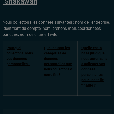
Shakawah
Nous collectons les données suivantes : nom de l’entreprise,
identifiant du compte, nom, prénom, mail, coordonnées
bancaire, nom de chaîne Twitch.
Pourquoi
Quelles sont les
Quelle est la
collectons-nous
catégories de
base juridique
vos données
données
nous autorisant
personnelles ?
personnelles que
à collecter vos
nous collectons à
données
cette fin ?
personnelles
pour une telle
finalité ?