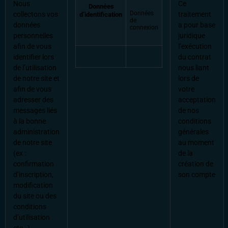
Nous
Ce
Données
Données
collectons vos
traitement
d’identification
de
données
a pour base
connexion
personnelles
juridique
afin de vous
l’exécution
identifier lors
du contrat
de l’utilisation
nous liant
de notre site et
lors de
afin de vous
votre
adresser des
acceptation
messages liés
de nos
à la bonne
conditions
administration
générales
de notre site
au moment
(ex :
de la
confirmation
création de
d’inscription,
son compte
modification
du site ou des
conditions
d’utilisation